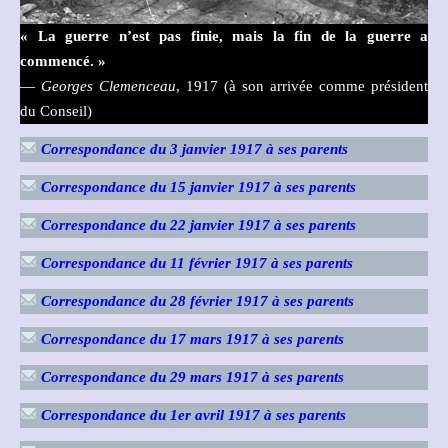
« La guerre n’est pas finie, mais la fin de la guerre a
commencé. »
—
Georges Clemenceau
, 1917 (à son arrivée comme président
du Conseil)
Correspondance du 3 janvier 1917 à ses parents
Correspondance du 15 janvier 1917 à ses parents
Correspondance du 22 janvier 1917 à ses parents
Correspondance du 11 février 1917 à ses parents
Correspondance du 28 février 1917 à ses parents
Correspondance du 17 mars 1917 à ses parents
Correspondance du 29 mars 1917 à ses parents
Correspondance du 1er avril 1917 à ses parents