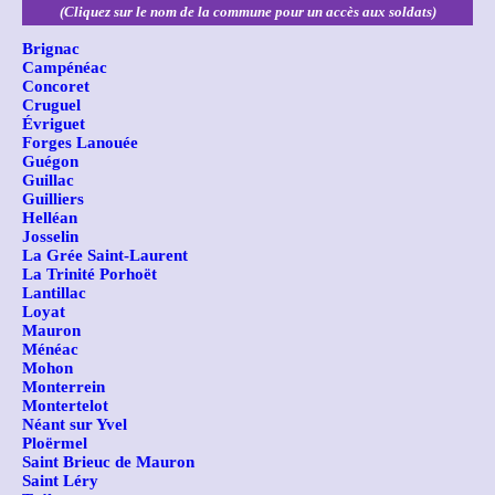
(Cliquez sur le nom de la commune pour un accès aux soldats)
Brignac
Campénéac
Concoret
Cruguel
Évriguet
Forges Lanouée
Guégon
Guillac
Guilliers
Helléan
Josselin
La Grée Saint-Laurent
La Trinité Porhoët
Lantillac
Loyat
Mauron
Ménéac
Mohon
Monterrein
Montertelot
Néant sur Yvel
Ploërmel
Saint Brieuc de Mauron
Saint Léry