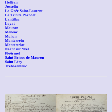
Helléan
Josselin
La Grée Saint-Laurent
La Trinité Porhoët
Lantillac
Loyat
Mauron
Ménéac
Mohon
Monterrein
Montertelot
Néant sur Yvel
Ploërmel
Saint Brieuc de Mauron
Saint Léry
Tréhorenteuc