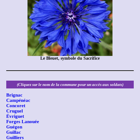
Le Bleuet, symbole du Sacrifice
(Cliquez sur le nom de la commune pour un accès aux soldats)
Brignac
Campénéac
Concoret
Cruguel
Évriguet
Forges Lanouée
Guégon
Guillac
Guilliers