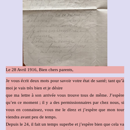
Le 28 Avril 1916, Bien chers parents,
Je vous écrit deux mots pour savoir votre état de santé; tant qu’à
moi je vais très bien et je désire
que ma lettre à son arrivée vous trouve tous de même. J’espère
qu’en ce moment ; il y a des permissionnaires par chez nous, si
vous en connaissez, vous me le direz et j’espère que mon tour
viendra avant peu de temps.
Depuis le 24, il fait un temps superbe et j’espère bien que cela va