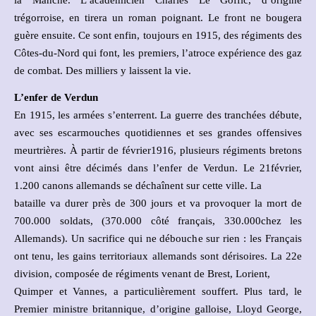
trégorroise, en tirera un roman poignant. Le front ne bougera
guère ensuite. Ce sont enfin, toujours en 1915, des régiments des
Côtes-du-Nord qui font, les premiers, l’atroce expérience des gaz
de combat. Des milliers y laissent la vie.
L’enfer de Verdun
En 1915, les armées s’enterrent. La guerre des tranchées débute,
avec ses escarmouches quotidiennes et ses grandes offensives
meurtrières. À partir de février1916, plusieurs régiments bretons
vont ainsi être décimés dans l’enfer de Verdun. Le 21février,
1.200 canons allemands se déchaînent sur cette ville. La
bataille va durer près de 300 jours et va provoquer la mort de
700.000 soldats, (370.000 côté français, 330.000chez les
Allemands). Un sacrifice qui ne débouche sur rien : les Français
ont tenu, les gains territoriaux allemands sont dérisoires. La 22e
division, composée de régiments venant de Brest, Lorient,
Quimper et Vannes, a particulièrement souffert. Plus tard, le
Premier ministre britannique, d’origine galloise, Lloyd George,