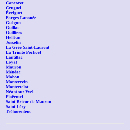
Concoret
Cruguel
Évriguet
Forges Lanouée
Guégon
Guillac
Guilliers
Helléan
Josselin
La Grée Saint-Laurent
La Trinité Porhoët
Lantillac
Loyat
Mauron
Ménéac
Mohon
Monterrein
Montertelot
Néant sur Yvel
Ploërmel
Saint Brieuc de Mauron
Saint Léry
Tréhorenteuc