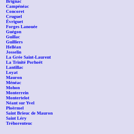
Brignac
Campénéac
Concoret
Cruguel
Évriguet
Forges Lanouée
Guégon
Guillac
Guilliers
Helléan
Josselin
La Grée Saint-Laurent
La Trinité Porhoët
Lantillac
Loyat
Mauron
Ménéac
Mohon
Monterrein
Montertelot
Néant sur Yvel
Ploërmel
Saint Brieuc de Mauron
Saint Léry
Tréhorenteuc