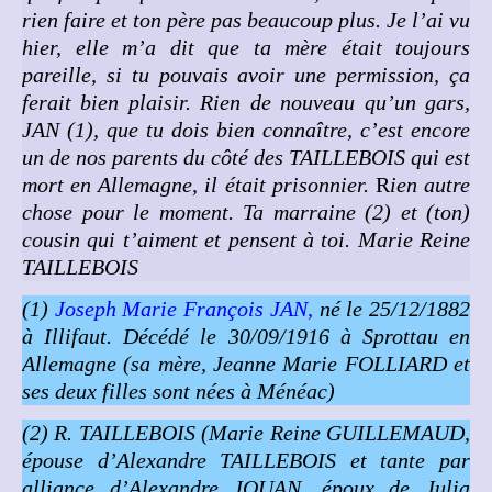
rien faire et ton père pas beaucoup plus. Je l’ai vu
hier, elle m’a dit que ta mère était toujours
pareille, si tu pouvais avoir une permission, ça
ferait bien plaisir.
Rien de nouveau qu’un gars,
JAN (1), que tu dois bien connaître, c’est encore
un de nos parents du côté des TAILLEBOIS qui est
mort en Allemagne, il était prisonnier.
R
ien autre
chose pour le moment.
Ta marraine (2) et (ton)
cousin qui t’aiment et pensent à toi.
Marie Reine
TAILLEBOIS
(1)
Joseph Marie François JAN,
né le 25/12/1882
à Illifaut. Décédé le 30/09/1916 à Sprottau en
Allemagne (sa mère, Jeanne Marie FOLLIARD et
ses deux filles sont nées à Ménéac)
(2) R. TAILLEBOIS (Marie Reine GUILLEMAUD,
épouse d’Alexandre TAILLEBOIS et tante par
alliance d’Alexandre JOUAN, époux de Julia