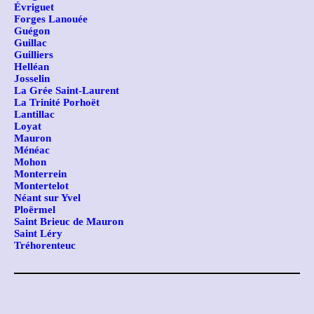
Évriguet
Forges Lanouée
Guégon
Guillac
Guilliers
Helléan
Josselin
La Grée Saint-Laurent
La Trinité Porhoët
Lantillac
Loyat
Mauron
Ménéac
Mohon
Monterrein
Montertelot
Néant sur Yvel
Ploërmel
Saint Brieuc de Mauron
Saint Léry
Tréhorenteuc