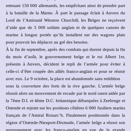
retenant 150 000 allemands, les empêchant ainsi de prendre part
à la bataille de la Marne. À part le passage éclair à Anvers du
Lord de l’Amirauté Winston Churchill, les Belges ne reçoivent
d’aide que de 3 000 soldats anglais et de quelques canons de
marine à longue portée qu’ils installent sur des wagons plats
pour pouvoir les déplacer au gré des besoins.
À la fin de septembre, après des combats qui durent depuis la fin
du mois d’août, le gouvernement belge et le roi Albert 1er,
présents à Anvers, décident le repli de l’armée pour éviter à
celle-ci d’être coupée des alliés franco-anglais et pour se réunir
avec eux. Le 9 octobre, la place est abandonnée sans reddition
sous la couverture des forts de la rive gauche. L’armée belge
réussit alors un mouvement de rocade par le nord ouest aidée par
la 7ème D.I. et 4ème D.C. britannique débarquées à Zeebruge et
Ostende et rejoint sur les positions côtières 6 000 fusiliers marins
français de l’Amiral Ronarc’h. Finalement positionnée dans la
région d’Ostende-Nieuport-Dixmude, l’armée belge a réussi son
regroupement avec les franco-anglais en vue de la grande