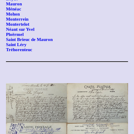
Mauron
Ménéac
Mohon
Monterrein
Montertelot
Néant sur Yvel
Ploërmel
Saint Brieuc de Mauron
Saint Léry
Tréhorenteuc