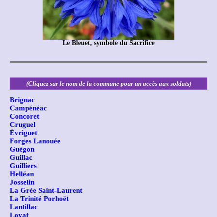
Le Bleuet, symbole du Sacrifice
(Cliquez sur le nom de la commune pour un accès aux soldats)
Brignac
Campénéac
Concoret
Cruguel
Évriguet
Forges Lanouée
Guégon
Guillac
Guilliers
Helléan
Josselin
La Grée Saint-Laurent
La Trinité Porhoët
Lantillac
Loyat