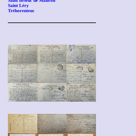
Saint Brieuc de Mauron
Saint Léry
Tréhorenteuc