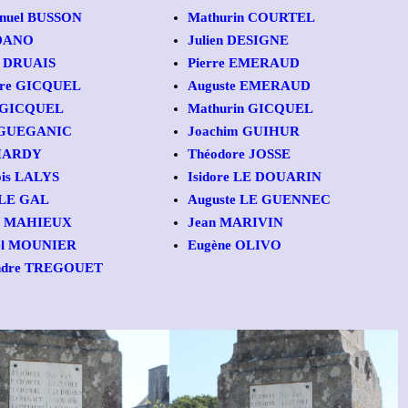
uel BUSSON
Mathurin COURTEL
 DANO
Julien DESIGNE
n DRUAIS
Pierre EMERAUD
ire GICQUEL
Auguste EMERAUD
 GICQUEL
Mathurin GICQUEL
 GUEGANIC
Joachim GUIHUR
 HARDY
Théodore JOSSE
ois LALYS
Isidore LE DOUARIN
 LE GAL
Auguste LE GUENNEC
h MAHIEUX
Jean MARIVIN
el MOUNIER
Eugène OLIVO
ndre TREGOUET