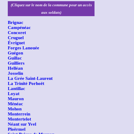
(Cliquez sur le nom de la commune pour un accès
aux soldats)
Brignac
Campénéac
Concoret
Cruguel
Évriguet
Forges Lanouée
Guégon
Guillac
Guilliers
Helléan
Josselin
La Grée Saint-Laurent
La Trinité Porhoët
Lantillac
Loyat
Mauron
Ménéac
Mohon
Monterrein
Montertelot
Néant sur Yvel
Ploërmel