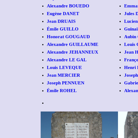
Alexandre BOUEDO
Emman
Eugène DANET
Jules
Jean DRUAIS
Lucie
Émile GUILLO
Guina
Honorat GOUGAUD
Aubin
Alexandre GUILLAUME
Louis
Alexandre JEHANNEUX
Jean
Alexandre LE GAL
Franç
Louis LEVEQUE
Henri
Jean MERCIER
Josep
Joseph PENNUEN
Gabri
Émile ROHEL
Alexa