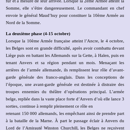
fur et à mesure de leur arrivée. Lorsque la 2ème Armée atteint la
Somme, elle s’étire dangereusement. Le commandant en chef
envoie le général Maud’huy pour constituer la 10ème Armée au
Nord de la Somme.
La deuxième phase (4-15 octobre)
Lorsque la 10ème Armée française atteint l’Ancre, le 4 octobre,
les Belges sont en grande difficulté, après avoir combattu devant
Liège puis en battant les Allemands sur la Gette, à Halen, puis en
tenant Anvers et sa région pendant un mois. Menaçant les
arrières de l’armée allemande, ils remplissent leur rôle d’avant-
garde générale des franco-anglais. Dans les conceptions de
l’époque, une avant-garde générale est destinée à distraire des
troupes ennemies du théâtre d’opérations principal. L’armée
belge, repliée dans la vaste place forte d’Anvers d’où elle lance 3
sorties, continue à remplir pleinement ce rôle en
retenant 150 000 allemands, les empêchant ainsi de prendre part
à la bataille de la Marne. À part le passage éclair à Anvers du
Lord de l’Amirauté Winston Churchill, les Belges ne reçoivent