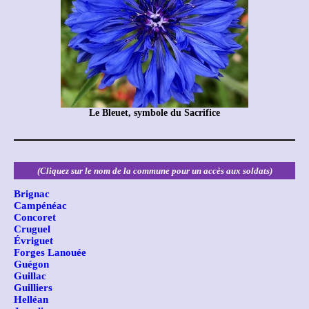
Le Bleuet, symbole du Sacrifice
(Cliquez sur le nom de la commune pour un accès aux soldats)
Brignac
Campénéac
Concoret
Cruguel
Évriguet
Forges Lanouée
Guégon
Guillac
Guilliers
Helléan