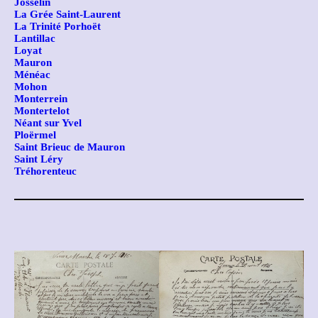
Josselin
La Grée Saint-Laurent
La Trinité Porhoët
Lantillac
Loyat
Mauron
Ménéac
Mohon
Monterrein
Montertelot
Néant sur Yvel
Ploërmel
Saint Brieuc de Mauron
Saint Léry
Tréhorenteuc