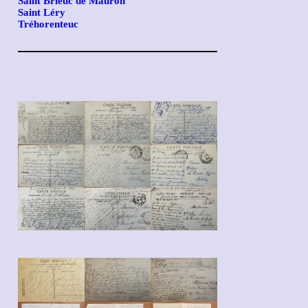
Saint Brieuc de Mauron
Saint Léry
Tréhorenteuc