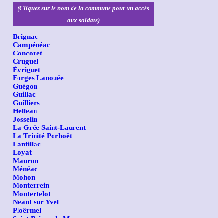
(Cliquez sur le nom de la commune pour un accès
aux soldats)
Brignac
Campénéac
Concoret
Cruguel
Évriguet
Forges Lanouée
Guégon
Guillac
Guilliers
Helléan
Josselin
La Grée Saint-Laurent
La Trinité Porhoët
Lantillac
Loyat
Mauron
Ménéac
Mohon
Monterrein
Montertelot
Néant sur Yvel
Ploërmel