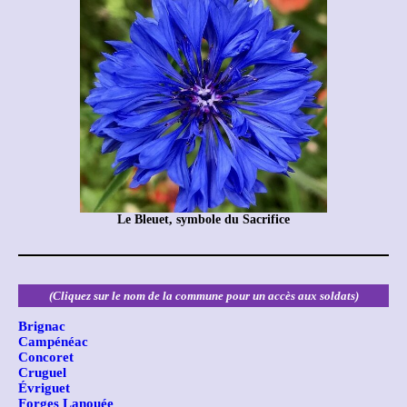
Le Bleuet, symbole du Sacrifice
(Cliquez sur le nom de la commune pour un accès aux soldats)
Brignac
Campénéac
Concoret
Cruguel
Évriguet
Forges Lanouée