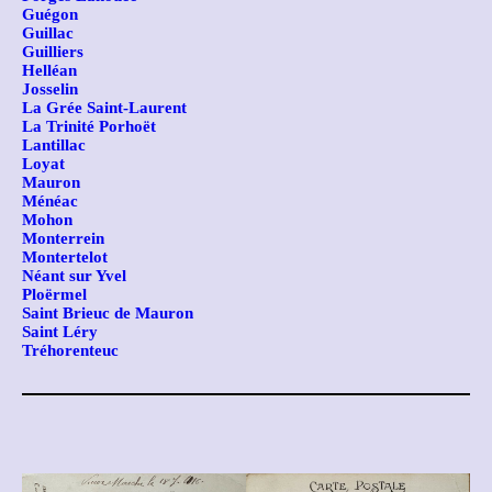
Guégon
Guillac
Guilliers
Helléan
Josselin
La Grée Saint-Laurent
La Trinité Porhoët
Lantillac
Loyat
Mauron
Ménéac
Mohon
Monterrein
Montertelot
Néant sur Yvel
Ploërmel
Saint Brieuc de Mauron
Saint Léry
Tréhorenteuc