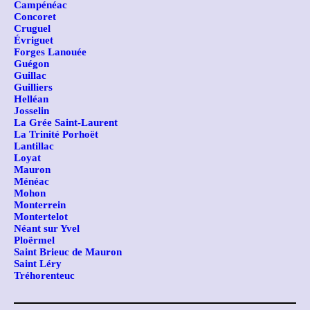
Campénéac
Concoret
Cruguel
Évriguet
Forges Lanouée
Guégon
Guillac
Guilliers
Helléan
Josselin
La Grée Saint-Laurent
La Trinité Porhoët
Lantillac
Loyat
Mauron
Ménéac
Mohon
Monterrein
Montertelot
Néant sur Yvel
Ploërmel
Saint Brieuc de Mauron
Saint Léry
Tréhorenteuc