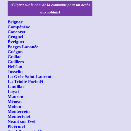
(Cliquez sur le nom de la commune pour un accès
aux soldats)
Brignac
Campénéac
Concoret
Cruguel
Évriguet
Forges Lanouée
Guégon
Guillac
Guilliers
Helléan
Josselin
La Grée Saint-Laurent
La Trinité Porhoët
Lantillac
Loyat
Mauron
Ménéac
Mohon
Monterrein
Montertelot
Néant sur Yvel
Ploërmel