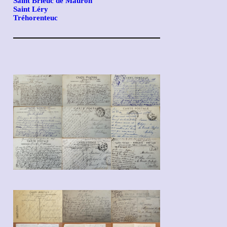
Saint Brieuc de Mauron
Saint Léry
Tréhorenteuc