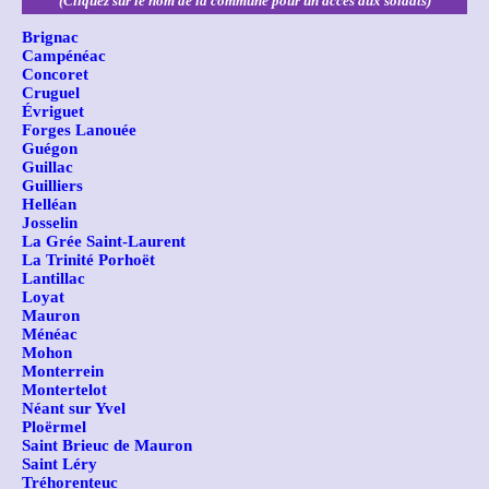
(Cliquez sur le nom de la commune pour un accès aux soldats)
Brignac
Campénéac
Concoret
Cruguel
Évriguet
Forges Lanouée
Guégon
Guillac
Guilliers
Helléan
Josselin
La Grée Saint-Laurent
La Trinité Porhoët
Lantillac
Loyat
Mauron
Ménéac
Mohon
Monterrein
Montertelot
Néant sur Yvel
Ploërmel
Saint Brieuc de Mauron
Saint Léry
Tréhorenteuc