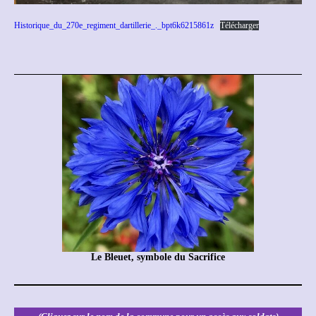
Historique_du_270e_regiment_dartillerie_._bpt6k6215861z
Télécharger
Le Bleuet, symbole du Sacrifice