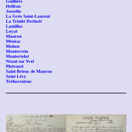
Guilliers
Helléan
Josselin
La Grée Saint-Laurent
La Trinité Porhoët
Lantillac
Loyat
Mauron
Ménéac
Mohon
Monterrein
Montertelot
Néant sur Yvel
Ploërmel
Saint Brieuc de Mauron
Saint Léry
Tréhorenteuc