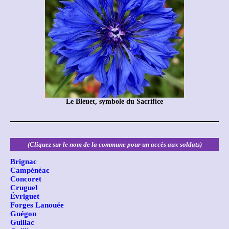
Le Bleuet, symbole du Sacrifice
(Cliquez sur le nom de la commune pour un accès aux soldats)
Brignac
Campénéac
Concoret
Cruguel
Évriguet
Forges Lanouée
Guégon
Guillac