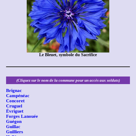
Le Bleuet, symbole du Sacrifice
(Cliquez sur le nom de la commune pour un accès aux soldats)
Brignac
Campénéac
Concoret
Cruguel
Évriguet
Forges Lanouée
Guégon
Guillac
Guilliers