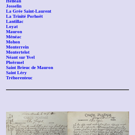
Helléan
Josselin
La Grée Saint-Laurent
La Trinité Porhoët
Lantillac
Loyat
Mauron
Ménéac
Mohon
Monterrein
Montertelot
Néant sur Yvel
Ploërmel
Saint Brieuc de Mauron
Saint Léry
Tréhorenteuc