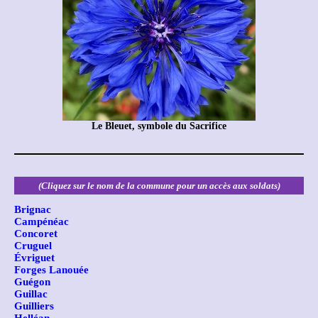
Le Bleuet, symbole du Sacrifice
(Cliquez sur le nom de la commune pour un accès aux soldats)
Brignac
Campénéac
Concoret
Cruguel
Évriguet
Forges Lanouée
Guégon
Guillac
Guilliers
Helléan