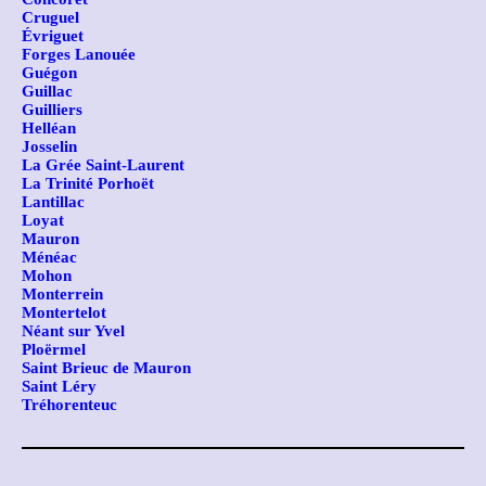
Cruguel
Évriguet
Forges Lanouée
Guégon
Guillac
Guilliers
Helléan
Josselin
La Grée Saint-Laurent
La Trinité Porhoët
Lantillac
Loyat
Mauron
Ménéac
Mohon
Monterrein
Montertelot
Néant sur Yvel
Ploërmel
Saint Brieuc de Mauron
Saint Léry
Tréhorenteuc