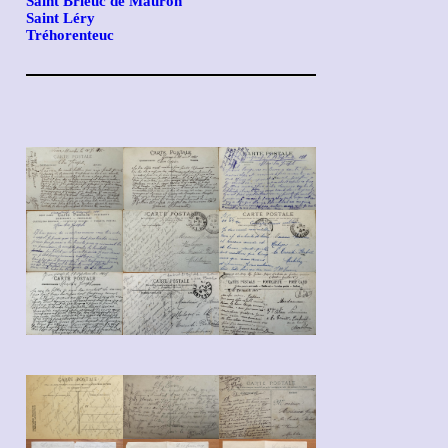
Saint Brieuc de Mauron
Saint Léry
Tréhorenteuc