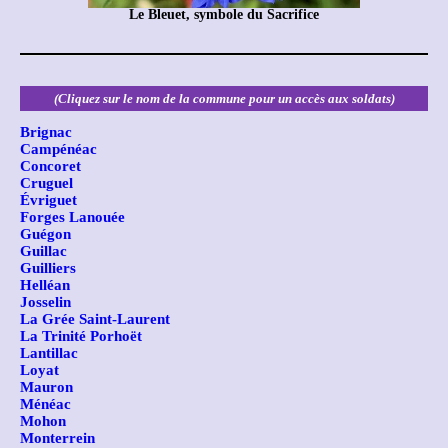
Le Bleuet, symbole du Sacrifice
(Cliquez sur le nom de la commune pour un accès aux soldats)
Brignac
Campénéac
Concoret
Cruguel
Évriguet
Forges Lanouée
Guégon
Guillac
Guilliers
Helléan
Josselin
La Grée Saint-Laurent
La Trinité Porhoët
Lantillac
Loyat
Mauron
Ménéac
Mohon
Monterrein