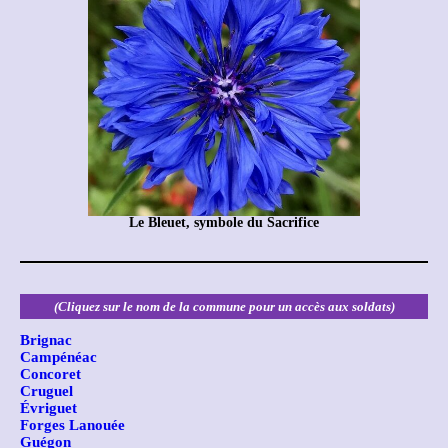
Le Bleuet, symbole du Sacrifice
(Cliquez sur le nom de la commune pour un accès aux soldats)
Brignac
Campénéac
Concoret
Cruguel
Évriguet
Forges Lanouée
Guégon