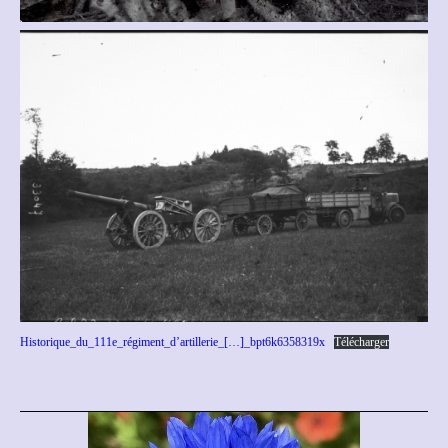
Historique_du_111e_régiment_d’artillerie_[…]_bpt6k6358319x
Télécharger