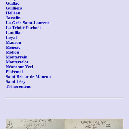
Guillac
Guilliers
Helléan
Josselin
La Grée Saint-Laurent
La Trinité Porhoët
Lantillac
Loyat
Mauron
Ménéac
Mohon
Monterrein
Montertelot
Néant sur Yvel
Ploërmel
Saint Brieuc de Mauron
Saint Léry
Tréhorenteuc