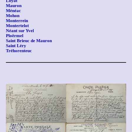
Loyat
Mauron
Ménéac
Mohon
Monterrein
Montertelot
Néant sur Yvel
Ploërmel
Saint Brieuc de Mauron
Saint Léry
Tréhorenteuc