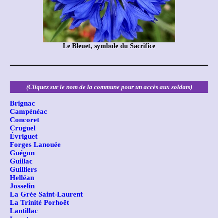
Le Bleuet, symbole du Sacrifice
(Cliquez sur le nom de la commune pour un accès aux soldats)
Brignac
Campénéac
Concoret
Cruguel
Évriguet
Forges Lanouée
Guégon
Guillac
Guilliers
Helléan
Josselin
La Grée Saint-Laurent
La Trinité Porhoët
Lantillac