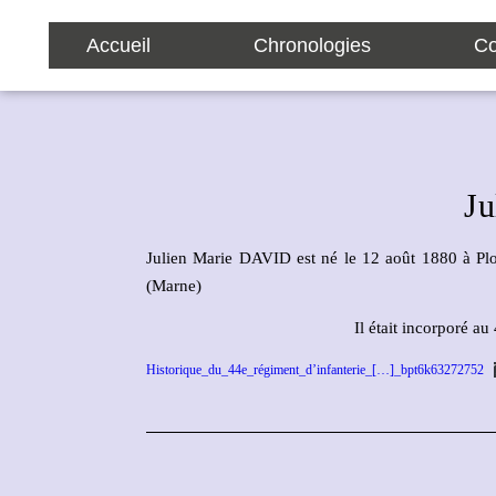
Accueil
Chronologies
Co
J
Julien Marie DAVID est né le 12 août 1880 à Pl
(Marne)
Il était incorporé a
Historique_du_44e_régiment_d’infanterie_[…]_bpt6k63272752