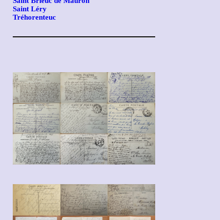
Saint Brieuc de Mauron
Saint Léry
Tréhorenteuc