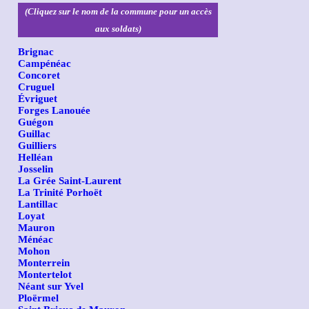
(Cliquez sur le nom de la commune pour un accès
aux soldats)
Brignac
Campénéac
Concoret
Cruguel
Évriguet
Forges Lanouée
Guégon
Guillac
Guilliers
Helléan
Josselin
La Grée Saint-Laurent
La Trinité Porhoët
Lantillac
Loyat
Mauron
Ménéac
Mohon
Monterrein
Montertelot
Néant sur Yvel
Ploërmel