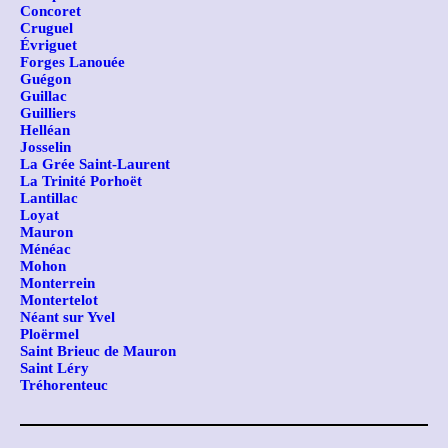
Concoret
Cruguel
Évriguet
Forges Lanouée
Guégon
Guillac
Guilliers
Helléan
Josselin
La Grée Saint-Laurent
La Trinité Porhoët
Lantillac
Loyat
Mauron
Ménéac
Mohon
Monterrein
Montertelot
Néant sur Yvel
Ploërmel
Saint Brieuc de Mauron
Saint Léry
Tréhorenteuc