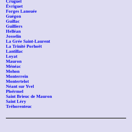
Cruguel
Évriguet
Forges Lanouée
Guégon
Guillac
Guilliers
Helléan
Josselin
La Grée Saint-Laurent
La Trinité Porhoët
Lantillac
Loyat
Mauron
Ménéac
Mohon
Monterrein
Montertelot
Néant sur Yvel
Ploërmel
Saint Brieuc de Mauron
Saint Léry
Tréhorenteuc