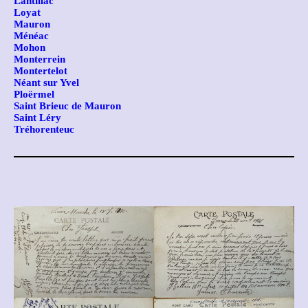
Lantillac
Loyat
Mauron
Ménéac
Mohon
Monterrein
Montertelot
Néant sur Yvel
Ploërmel
Saint Brieuc de Mauron
Saint Léry
Tréhorenteuc