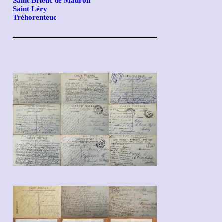
Saint Brieuc de Mauron
Saint Léry
Tréhorenteuc