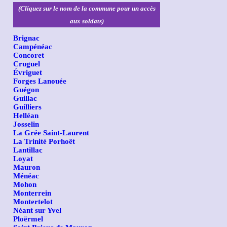
(Cliquez sur le nom de la commune pour un accès
aux soldats)
Brignac
Campénéac
Concoret
Cruguel
Évriguet
Forges Lanouée
Guégon
Guillac
Guilliers
Helléan
Josselin
La Grée Saint-Laurent
La Trinité Porhoët
Lantillac
Loyat
Mauron
Ménéac
Mohon
Monterrein
Montertelot
Néant sur Yvel
Ploërmel