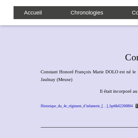
Accueil
Chronologies
Co
Co
Constant Honoré François Marie DOLO est né le 1
Jaulnay (Meuse)
Il était incorporé 
Historique_du_4e_régiment_d’infanterie_[…]_bpt6k62260804
T