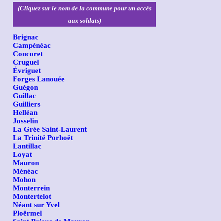
(Cliquez sur le nom de la commune pour un accès
aux soldats)
Brignac
Campénéac
Concoret
Cruguel
Évriguet
Forges Lanouée
Guégon
Guillac
Guilliers
Helléan
Josselin
La Grée Saint-Laurent
La Trinité Porhoët
Lantillac
Loyat
Mauron
Ménéac
Mohon
Monterrein
Montertelot
Néant sur Yvel
Ploërmel