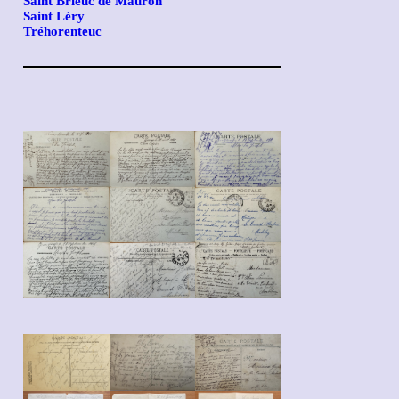
Saint Brieuc de Mauron
Saint Léry
Tréhorenteuc