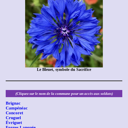
Le Bleuet, symbole du Sacrifice
(Cliquez sur le nom de la commune pour un accès aux soldats)
Brignac
Campénéac
Concoret
Cruguel
Évriguet
Forges Lanouée