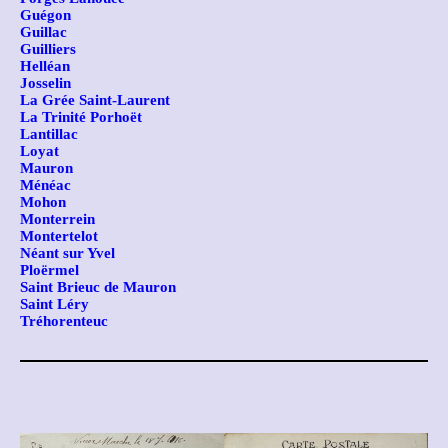
Guégon
Guillac
Guilliers
Helléan
Josselin
La Grée Saint-Laurent
La Trinité Porhoët
Lantillac
Loyat
Mauron
Ménéac
Mohon
Monterrein
Montertelot
Néant sur Yvel
Ploërmel
Saint Brieuc de Mauron
Saint Léry
Tréhorenteuc