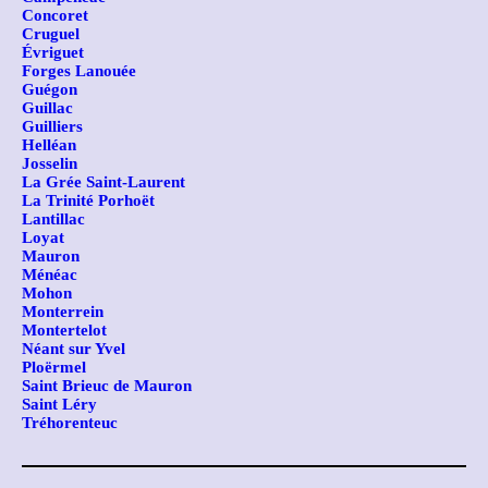
Concoret
Cruguel
Évriguet
Forges Lanouée
Guégon
Guillac
Guilliers
Helléan
Josselin
La Grée Saint-Laurent
La Trinité Porhoët
Lantillac
Loyat
Mauron
Ménéac
Mohon
Monterrein
Montertelot
Néant sur Yvel
Ploërmel
Saint Brieuc de Mauron
Saint Léry
Tréhorenteuc