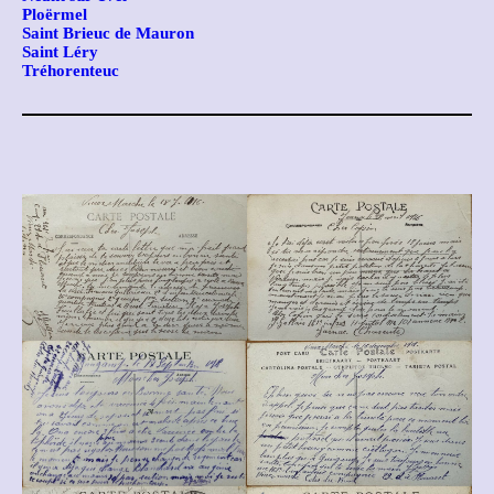
Ploërmel
Saint Brieuc de Mauron
Saint Léry
Tréhorenteuc