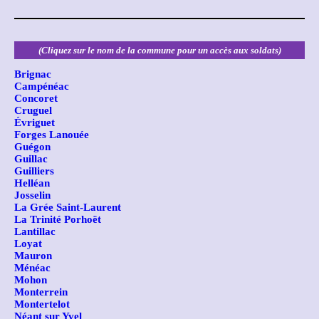
(Cliquez sur le nom de la commune pour un accès aux soldats)
Brignac
Campénéac
Concoret
Cruguel
Évriguet
Forges Lanouée
Guégon
Guillac
Guilliers
Helléan
Josselin
La Grée Saint-Laurent
La Trinité Porhoët
Lantillac
Loyat
Mauron
Ménéac
Mohon
Monterrein
Montertelot
Néant sur Yvel