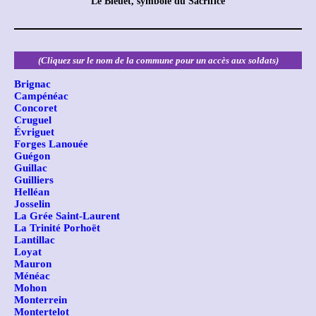
Le Bleuet, symbole du Sacrifice
(Cliquez sur le nom de la commune pour un accès aux soldats)
Brignac
Campénéac
Concoret
Cruguel
Évriguet
Forges Lanouée
Guégon
Guillac
Guilliers
Helléan
Josselin
La Grée Saint-Laurent
La Trinité Porhoët
Lantillac
Loyat
Mauron
Ménéac
Mohon
Monterrein
Montertelot