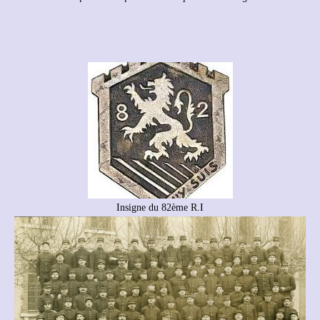
Insigne du 82ème R.I