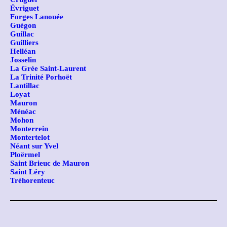
Évriguet
Forges Lanouée
Guégon
Guillac
Guilliers
Helléan
Josselin
La Grée Saint-Laurent
La Trinité Porhoët
Lantillac
Loyat
Mauron
Ménéac
Mohon
Monterrein
Montertelot
Néant sur Yvel
Ploërmel
Saint Brieuc de Mauron
Saint Léry
Tréhorenteuc