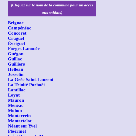
(Cliquez sur le nom de la commune pour un accès
aux soldats)
Brignac
Campénéac
Concoret
Cruguel
Évriguet
Forges Lanouée
Guégon
Guillac
Guilliers
Helléan
Josselin
La Grée Saint-Laurent
La Trinité Porhoët
Lantillac
Loyat
Mauron
Ménéac
Mohon
Monterrein
Montertelot
Néant sur Yvel
Ploërmel