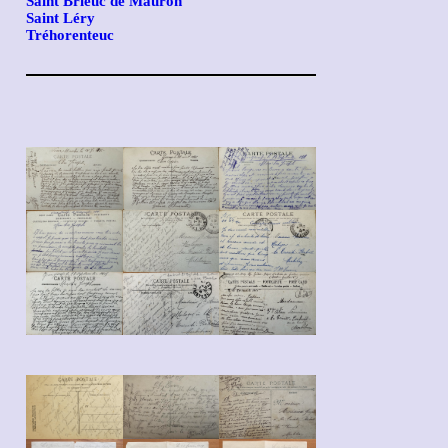
Saint Brieuc de Mauron
Saint Léry
Tréhorenteuc